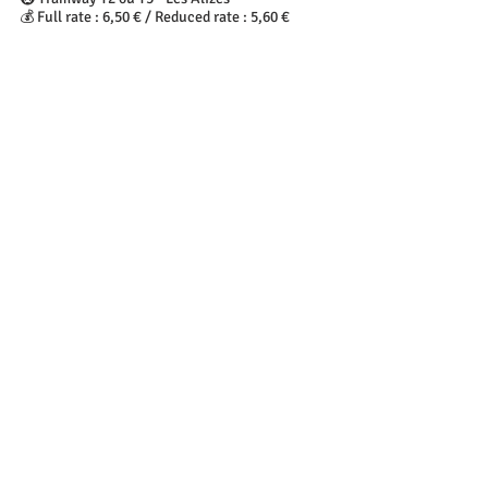
💰 Full rate : 6,50 € / Reduced rate : 5,60 €
Le Toboggan
👉 
https://letoboggan.com/cinema/
📌 14 Avenue Jean Macé, 69150 Décines-
Charpieu
🚇 Tramway T3 - Décines Centre
💰 Full rate : 6 € / Reduced rate : 5,50 €
 © Le Progrès
Ciné Meyzieu