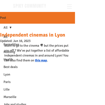
SPIKY COMMUNITY
Post
All
Independent cinemas in Lyon
All
Updated:
Jun 16, 2023
Formalities
Want to go to the cinema 🎥 but the prices put 
you off ? We've put together a list of affordable 
Housing
independent cinemas in and around Lyon! You 
Health
can also find them on 
this map
.
Best deals
Lyon
Paris
Lille
Marseille
Jobs and studies